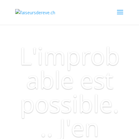
L'improb
able est
possible.
.. J'en