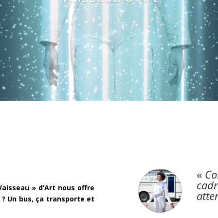
«
Co
cadr
aisseau » d’Art nous offre
atte
 ? Un bus, ça transporte et