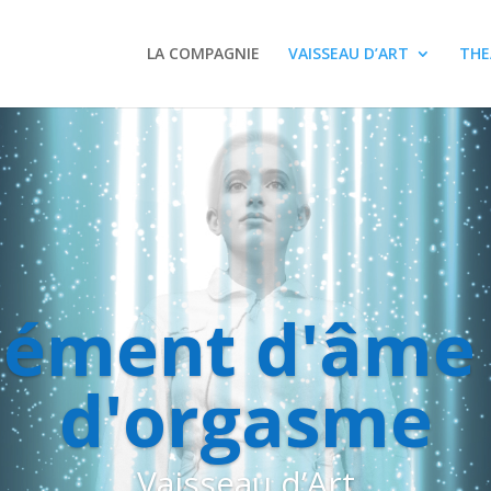
LA COMPAGNIE
VAISSEAU D’ART
THE
lément d'âme 
d'orgasme
Vaisseau d’Art