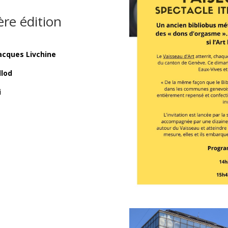
ère édition
acques Livchine
llod
i